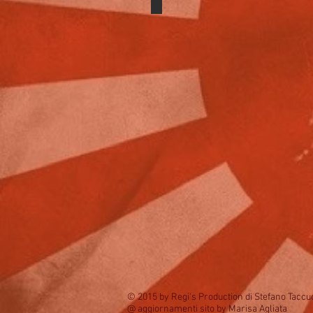
lezione Galliate
© 2015 by Regi's Production di Stefano Taccu
@ aggiornamenti sito by Marisa Agliata